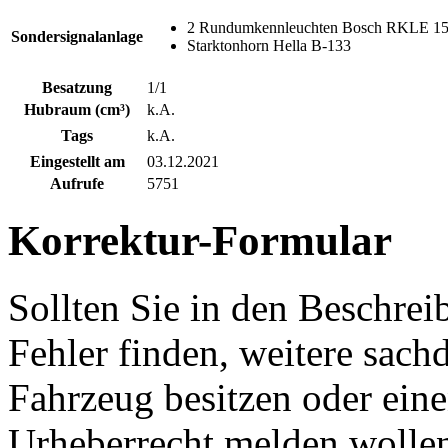
2 Rundumkennleuchten Bosch RKLE 1
Sondersignalanlage
Starktonhorn Hella B-133
Besatzung
1/1
Hubraum (cm³)
k.A.
Tags
k.A.
Eingestellt am
03.12.2021
Aufrufe
5751
Korrektur-Formular
Sollten Sie in den Beschre
Fehler finden, weitere sach
Fahrzeug besitzen oder ein
Urheberrecht melden wollen