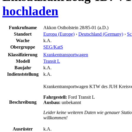
hochladen
Funkrufname
Akkon Ostholstein 28/85-01 (a.D.)
Standort
Europa (Europe)
›
Deutschland (Germany)
›
Sc
Wache
k.A.
Obergruppe
SEG/KatS
Klassifizierung
Krankentransportwagen
Modell
Transit L
Baujahr
k.A.
Indienststellung
k.A.
Krankentransportwagen KTW des JUH Kreisver
Fahrgestell:
Ford Transit L
Beschreibung
Ausbau:
unbekannt
Leider keine weiteren Daten wie genauer Stati
willkommen!
Ausrüster
k.A.