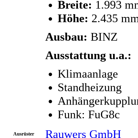
Breite:
1.993 m
Höhe:
2.435 m
Ausbau:
BINZ
Ausstattung u.a.:
Klimaanlage
Standheizung
Anhängerkupplu
Funk: FuG8c
Rauwers GmbH
Ausrüster