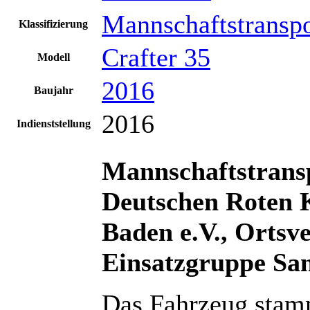
Mannschaftstransp
Klassifizierung
Crafter 35
Modell
2016
Baujahr
2016
Indienststellung
Mannschaftstran
Deutschen Roten 
Baden e.V., Ortsv
Einsatzgruppe San
Das Fahrzeug stamm