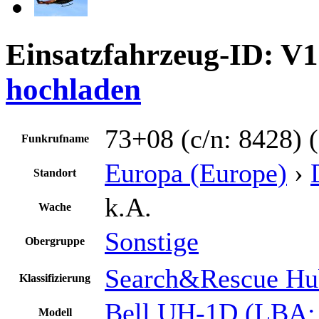
Einsatzfahrzeug-ID: V
hochladen
73+08 (c/n: 8428) (
Funkrufname
Europa (Europe)
›
Standort
k.A.
Wache
Sonstige
Obergruppe
Search&Rescue Hu
Klassifizierung
Bell UH-1D (LBA:
Modell