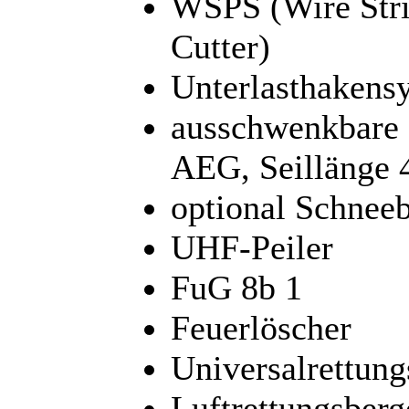
WSPS (Wire Stri
Cutter)
Unterlasthakens
ausschwenkbare 
AEG, Seillänge
optional Schneeb
UHF-Peiler
FuG 8b 1
Feuerlöscher
Universalrettung
Luftrettungsberg