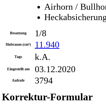
Airhorn / Bullho
Heckabsicherung
1/8
Besatzung
11.940
Hubraum (cm³)
k.A.
Tags
03.12.2020
Eingestellt am
3794
Aufrufe
Korrektur-Formular