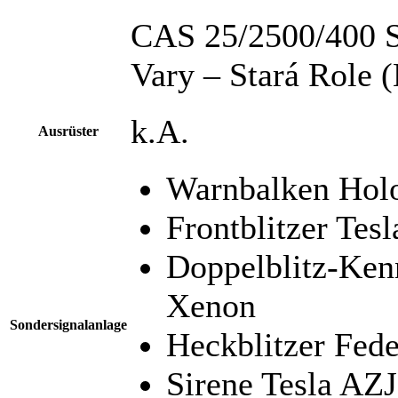
CAS 25/2500/400 
Vary – Stará Role (
k.A.
Ausrüster
Warnbalken Hol
Frontblitzer Te
Doppelblitz-Ke
Xenon
Sondersignalanlage
Heckblitzer Fed
Sirene Tesla AZ