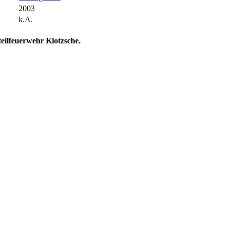
2003
k.A.
tteilfeuerwehr Klotzsche.