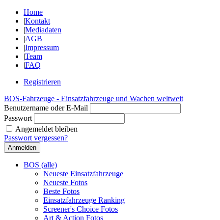
Home
|
Kontakt
|
Mediadaten
|
AGB
|
Impressum
|
Team
|
FAQ
Registrieren
BOS-Fahrzeuge - Einsatzfahrzeuge und Wachen weltweit
Benutzername oder E-Mail
Passwort
Angemeldet bleiben
Passwort vergessen?
BOS (alle)
Neueste Einsatzfahrzeuge
Neueste Fotos
Beste Fotos
Einsatzfahrzeuge Ranking
Screener's Choice Fotos
Art & Action Fotos