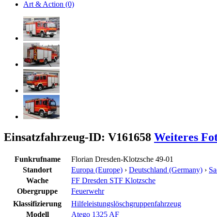
Art & Action (0)
Einsatzfahrzeug-ID: V161658
Weiteres Fo
Funkrufname
Florian Dresden-Klotzsche 49-01
Standort
Europa (Europe)
›
Deutschland (Germany)
›
Sa
Wache
FF Dresden STF Klotzsche
Obergruppe
Feuerwehr
Klassifizierung
Hilfeleistungslöschgruppenfahrzeug
Modell
Atego 1325 AF