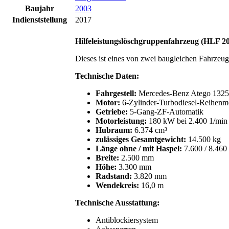
Baujahr
2003
Indienststellung
2017
Hilfeleistungslöschgruppenfahrzeug (HLF 20
Dieses ist eines von zwei baugleichen Fahrzeu
Technische Daten:
Fahrgestell:
Mercedes-Benz Atego 132
Motor:
6-Zylinder-Turbodiesel-Reihenmo
Getriebe:
5-Gang-ZF-Automatik
Motorleistung:
180 kW bei 2.400 1/min
Hubraum:
6.374 cm³
zulässiges Gesamtgewicht:
14.500 kg
Länge ohne / mit Haspel:
7.600 / 8.46
Breite:
2.500 mm
Höhe:
3.300 mm
Radstand:
3.820 mm
Wendekreis:
16,0 m
Technische Ausstattung:
Antiblockiersystem