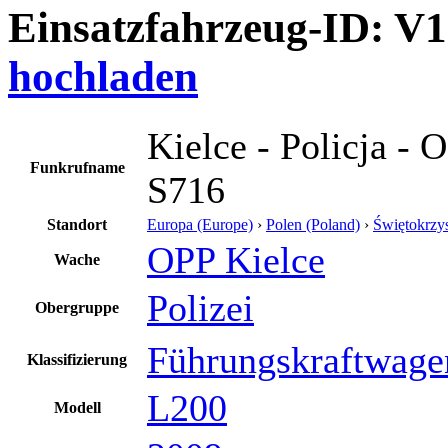
Einsatzfahrzeug-ID: V
hochladen
Kielce - Policja - 
Funkrufname
S716
Standort
Europa (Europe)
›
Polen (Poland)
›
Świętokrzys
OPP Kielce
Wache
Polizei
Obergruppe
Führungskraftwage
Klassifizierung
L200
Modell