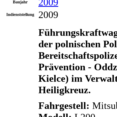
2009
Baujahr
2009
Indienststellung
Führungskraftwag
der polnischen Poli
Bereitschaftspoliz
Prävention - Oddz
Kielce)
im
Verwal
Heiligkreuz.
Fahrgestell:
Mitsub
Modell:
L200