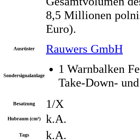
Gesamtvolumen des 
8,5 Millionen polni
Euro).
Rauwers GmbH
Ausrüster
1 Warnbalken Fe
Sondersignalanlage
Take-Down- und 
1/X
Besatzung
k.A.
Hubraum (cm³)
k.A.
Tags