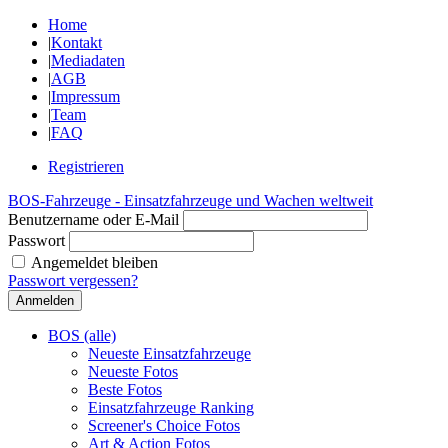
Home
|
Kontakt
|
Mediadaten
|
AGB
|
Impressum
|
Team
|
FAQ
Registrieren
BOS-Fahrzeuge - Einsatzfahrzeuge und Wachen weltweit
Benutzername oder E-Mail
Passwort
Angemeldet bleiben
Passwort vergessen?
BOS (alle)
Neueste Einsatzfahrzeuge
Neueste Fotos
Beste Fotos
Einsatzfahrzeuge Ranking
Screener's Choice Fotos
Art & Action Fotos