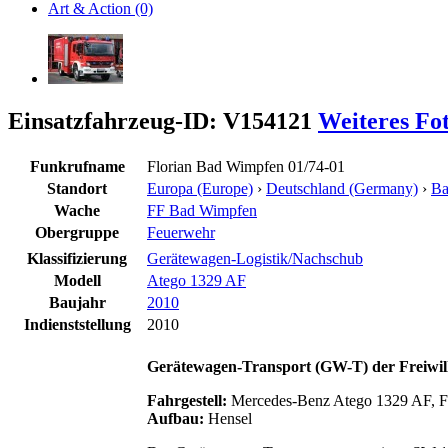
Art & Action (0)
Einsatzfahrzeug-ID: V154121
Weiteres Fo
Funkrufname
Florian Bad Wimpfen 01/74-01
Standort
Europa (Europe)
›
Deutschland (Germany)
›
Ba
Wache
FF Bad Wimpfen
Obergruppe
Feuerwehr
Klassifizierung
Gerätewagen-Logistik/Nachschub
Modell
Atego 1329 AF
Baujahr
2010
Indienststellung
2010
Gerätewagen-Transport (GW-T) der Freiwi
Fahrgestell:
Mercedes-Benz Atego 1329 AF, Fa
Aufbau:
Hensel