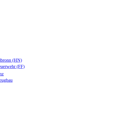
ilbronn (HN)
euerwehr (FF)
nz
zeugbau