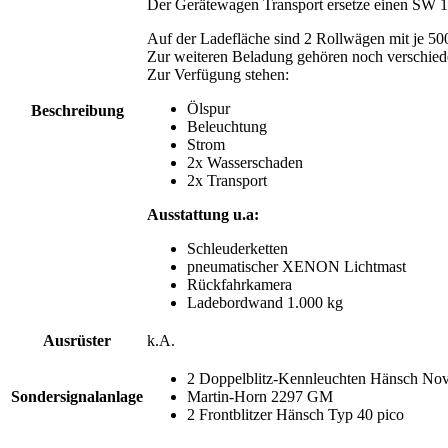
Der Gerätewagen Transport ersetze einen SW 
Auf der Ladefläche sind 2 Rollwägen mit je 5
Zur weiteren Beladung gehören noch verschieden
Zur Verfügung stehen:
Ölspur
Beschreibung
Beleuchtung
Strom
2x Wasserschaden
2x Transport
Ausstattung u.a:
Schleuderketten
pneumatischer XENON Lichtmast
Rückfahrkamera
Ladebordwand 1.000 kg
Ausrüster
k.A.
2 Doppelblitz-Kennleuchten Hänsch No
Sondersignalanlage
Martin-Horn 2297 GM
2 Frontblitzer Hänsch Typ 40 pico