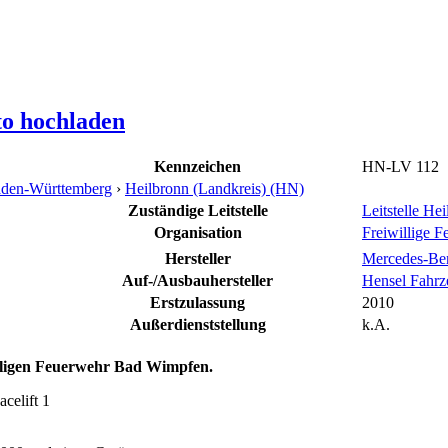
to hochladen
Kennzeichen
HN-LV 112
den-Württemberg
›
Heilbronn (Landkreis) (HN)
Zuständige Leitstelle
Leitstelle He
Organisation
Freiwillige F
Hersteller
Mercedes-Be
Auf-/Ausbauhersteller
Hensel Fahr
Erstzulassung
2010
Außerdienststellung
k.A.
lligen Feuerwehr Bad Wimpfen.
celift 1