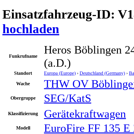
Einsatzfahrzeug-ID: V
hochladen
Heros Böblingen 2
Funkrufname
(a.D.)
Standort
Europa (Europe)
›
Deutschland (Germany)
›
Ba
THW OV Böblinge
Wache
SEG/KatS
Obergruppe
Gerätekraftwagen
Klassifizierung
EuroFire FF 135 E
Modell