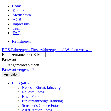
Home
|
Kontakt
|
Mediadaten
|
AGB
|
Impressum
|
Team
|
FAQ
Registrieren
BOS-Fahrzeuge - Einsatzfahrzeuge und Wachen weltweit
Benutzername oder E-Mail
Passwort
Angemeldet bleiben
Passwort vergessen?
BOS (alle)
Neueste Einsatzfahrzeuge
Neueste Fotos
Beste Fotos
Einsatzfahrzeuge Ranking
Screener's Choice Fotos
Art & Action Fotos