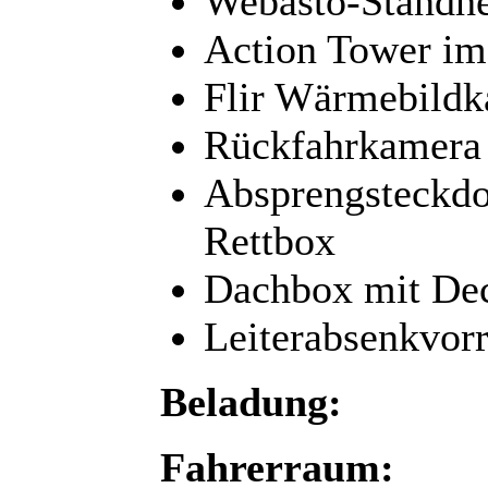
Webasto-Standh
Action Tower i
Flir Wärmebildk
Rückfahrkamera 
Absprengsteckdo
Rettbox
Dachbox mit Dec
Leiterabsenkvor
Beladung:
Fahrerraum: