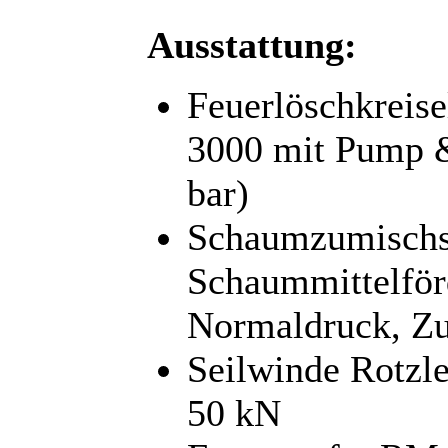
Ausstattung:
Feuerlöschkreis
3000 mit Pump &
bar)
Schaumzumischsy
Schaummittelför
Normaldruck, Z
Seilwinde Rotzle
50 kN