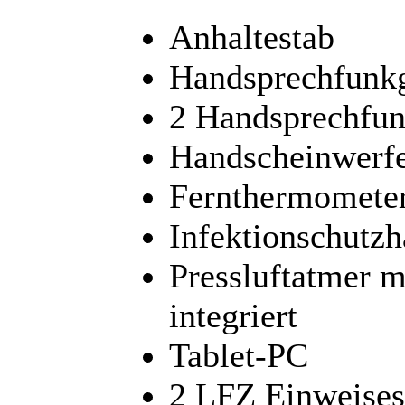
Anhaltestab
Handsprechfunk
2 Handsprechfun
Handscheinwerfe
Fernthermomete
Infektionschutz
Pressluftatmer m
integriert
Tablet-PC
2 LFZ Einweises