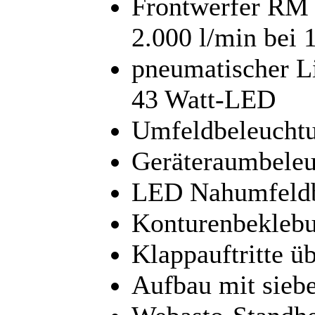
Frontwerfer RM 
2.000 l/min bei 
pneumatischer Li
43 Watt-LED
Umfeldbeleucht
Geräteraumbele
LED Nahumfeldb
Konturenbekleb
Klappauftritte ü
Aufbau mit sieb