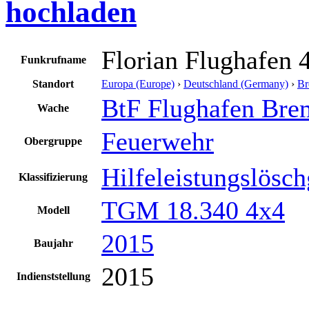
hochladen
Florian Flughafen 
Funkrufname
Standort
Europa (Europe)
›
Deutschland (Germany)
›
Br
BtF Flughafen Bre
Wache
Feuerwehr
Obergruppe
Hilfeleistungslösc
Klassifizierung
TGM 18.340 4x4
Modell
2015
Baujahr
2015
Indienststellung