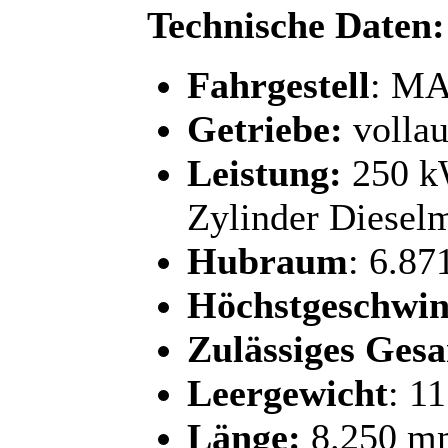
Technische Daten:
Fahrgestell
: MA
Getriebe:
volla
Leistung:
250 kW
Zylinder Diesel
Hubraum
: 6.87
Höchstgeschwin
Zulässiges Ges
Leergewicht
: 1
Länge:
8.250 m