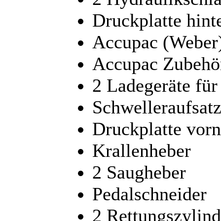
Druckplatte hint
Accupac (Weber
Accupac Zubehö
2 Ladegeräte fü
Schwelleraufsat
Druckplatte vorn
Krallenheber
2 Saugheber
Pedalschneider
2 Rettungszylind