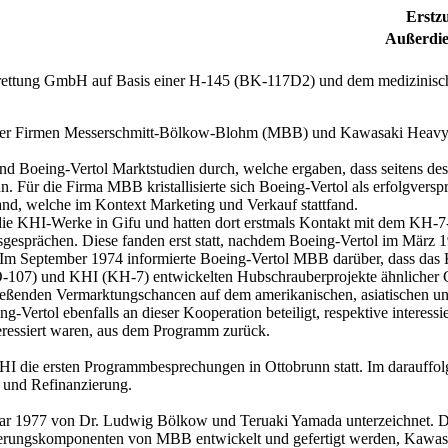
Erstz
Außerdie
ettung GmbH auf Basis einer H-145 (BK-117D2) und dem medizinisch
 der Firmen Messerschmitt-Bölkow-Blohm (MBB) und Kawasaki Heavy I
d Boeing-Vertol Marktstudien durch, welche ergaben, dass seitens de
nn. Für die Firma MBB kristallisierte sich Boeing-Vertol als erfolgversp
, welche im Kontext Marketing und Verkauf stattfand.
ie KHI-Werke in Gifu und hatten dort erstmals Kontakt mit dem KH-7-
onsgesprächen. Diese fanden erst statt, nachdem Boeing-Vertol im M
. Im September 1974 informierte Boeing-Vertol MBB darüber, dass d
-107) und KHI (KH-7) entwickelten Hubschrauberprojekte ähnlicher 
ießenden Vermarktungschancen auf dem amerikanischen, asiatischen un
-Vertol ebenfalls an dieser Kooperation beteiligt, respektive interes
eressiert waren, aus dem Programm zurück.
die ersten Programmbesprechungen in Ottobrunn statt. Im darauffolg
g und Refinanzierung.
ar 1977 von Dr. Ludwig Bölkow und Teruaki Yamada unterzeichnet. Die
erungskomponenten von MBB entwickelt und gefertigt werden, Kawasa