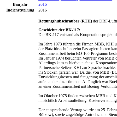
Baujahr
2016
Indienststellung
2016
Rettungshubschrauber (RTH)
der DRF-Luftr
Geschichte der BK-117:
Die BK-117 entstand als Kooperationsprojekt
Im Jahre 1973 führten die Firmen MBB, KHI un
der Platz für acht bis zehn Passagiere bieten ka
Zusammenarbeit beim BO-105-Programm bestand
Im Januar 1974 besuchten Vertreter von MBB d
Allerdings kam es hierbei nicht zu Kooperati
Partnersuche Seitens KHI zur Sprache brachte
ins Stocken geraten war. Da die, von MBB (BO
Entwicklungskosten und Steigerung der anschl
aufeinander abzustimmen. Anfänglich war Boeing
an einer Zusammenarbeit mit Boeing-Vertol int
Im Oktober 1975 finden zwischen MBB und KHI 
hinsichtlich Arbeitsaufteilung, Kostenverteilun
Der entsprechende Vertrag wurde am 25. Febru
Bölkow), sowie zugehörige Antriebs- und Steu