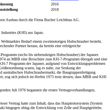
ulassung
2016
nststellung
2018
en Ausbau durch die Firma Bucher Leichtbau AG.
ndustries (KHI) aus Japan.
s Weltmarktes Bedarf einem zweimotorigen Hubschrauber besteht,
rechender Partner heraus, da bereits eine erfolgreiche
Programm (sechs bis siebensitzigen Hubschrauber) der Japaner.
ärz 1974 an MBB eine Broschüre zum KH-7-Programm übergab und eine
as KH-7 Programm der Japaner, aufgrund von Entwicklungsproblemen
Größenordnung waren, lag es nahe, zur Senkung der
d australischen Hubschraubermarkt, die Baugruppenfertigung
siert, zog sich jedoch im Herbst 1975 trotz dessen, dass MBB und KHI
enden Juli 1976 begannen die ersten Vertragsverhandlungen,
ser Vertrag hatte zum Inhalt, dass das Hauptrotorsystem (System
ki hingegen oblag die Entwicklung von Zelle und Hauptgetriebe.