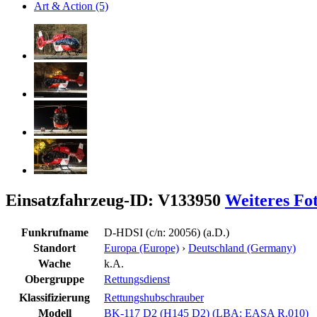
Art & Action (5)
Einsatzfahrzeug-ID: V133950
Weiteres Fo
Funkrufname
D-HDSI (c/n: 20056) (a.D.)
Standort
Europa (Europe)
›
Deutschland (Germany)
Wache
k.A.
Obergruppe
Rettungsdienst
Klassifizierung
Rettungshubschrauber
Modell
BK-117 D2 (H145 D2) (LBA: EASA R.010)