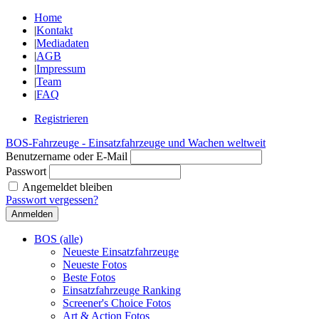
Home
|
Kontakt
|
Mediadaten
|
AGB
|
Impressum
|
Team
|
FAQ
Registrieren
BOS-Fahrzeuge - Einsatzfahrzeuge und Wachen weltweit
Benutzername oder E-Mail
Passwort
Angemeldet bleiben
Passwort vergessen?
BOS (alle)
Neueste Einsatzfahrzeuge
Neueste Fotos
Beste Fotos
Einsatzfahrzeuge Ranking
Screener's Choice Fotos
Art & Action Fotos