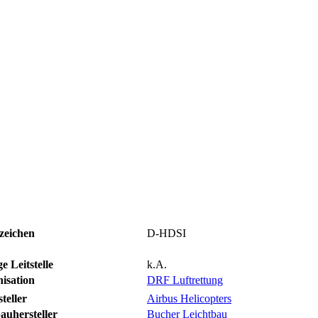
zeichen
D-HDSI
e Leitstelle
k.A.
isation
DRF Luftrettung
teller
Airbus Helicopters
auhersteller
Bucher Leichtbau