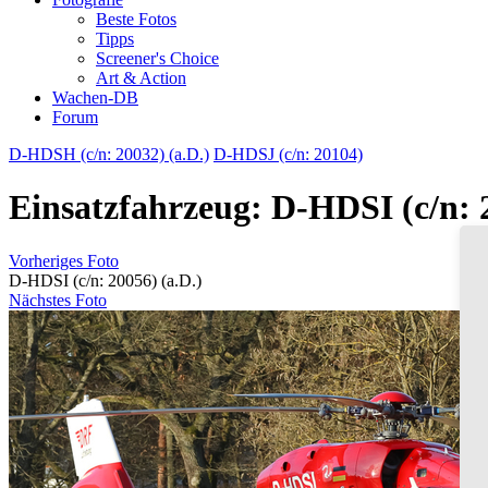
Beste Fotos
Tipps
Screener's Choice
Art & Action
Wachen-DB
Forum
D-HDSH (c/n: 20032) (a.D.)
D-HDSJ (c/n: 20104)
Einsatzfahrzeug: D-HDSI (c/n: 2
Vorheriges Foto
D-HDSI (c/n: 20056) (a.D.)
Nächstes Foto