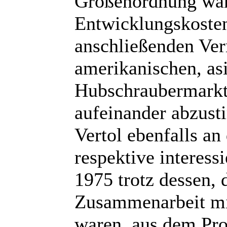
Größenordnung ware
Entwicklungskosten
anschließenden Ve
amerikanischen, asi
Hubschraubermarkt
aufeinander abzus
Vertol ebenfalls an
respektive interess
1975 trotz dessen,
Zusammenarbeit mit
waren, aus dem Pr