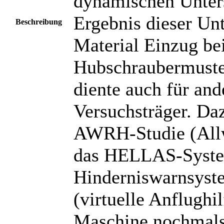
dynamischen Unter
Ergebnis dieser Unt
Beschreibung
Material Einzug be
Hubschraubermuste
diente auch für and
Versuchsträger. Da
AWRH-Studie (Allw
das HELLAS-System
Hinderniswarnsyst
(virtuelle Anflughi
Maschine nochmals 