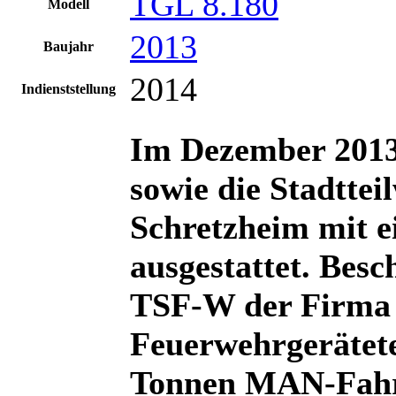
TGL 8.180
Modell
2013
Baujahr
2014
Indienststellung
Im Dezember 2013
sowie die Stadtte
Schretzheim mit 
ausgestattet. Besc
TSF-W der Firma 
Feuerwehrgerätete
Tonnen MAN-Fahrg