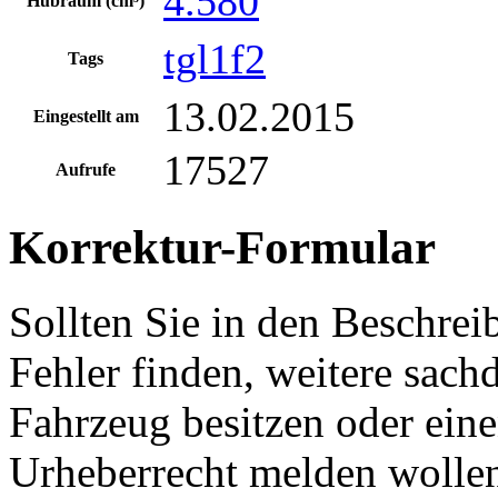
4.580
Hubraum (cm³)
tgl1f2
Tags
13.02.2015
Eingestellt am
17527
Aufrufe
Korrektur-Formular
Sollten Sie in den Beschre
Fehler finden, weitere sach
Fahrzeug besitzen oder ein
Urheberrecht melden wollen