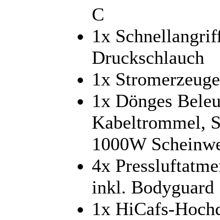
C
1x Schnellangrif
Druckschlauch
1x Stromerzeuge
1x Dönges Beleuc
Kabeltrommel, St
1000W Scheinwe
4x Pressluftatm
inkl. Bodyguard
1x HiCafs-Hochd