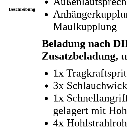
Außenlautsprech
Beschreibung
Anhängerkupplun
Maulkupplung
Beladung nach DI
Zusatzbeladung, u
1x Tragkraftspri
3x Schlauchwick
1x Schnellangrif
gelagert mit Hoh
4x Hohlstrahlro