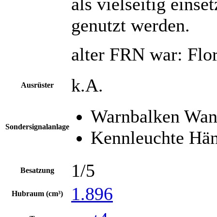
als vielseitig eins
genutzt werden.
alter FRN war: Flo
k.A.
Ausrüster
Warnbalken Wan
Sondersignalanlage
Kennleuchte Hä
1/5
Besatzung
1.896
Hubraum (cm³)