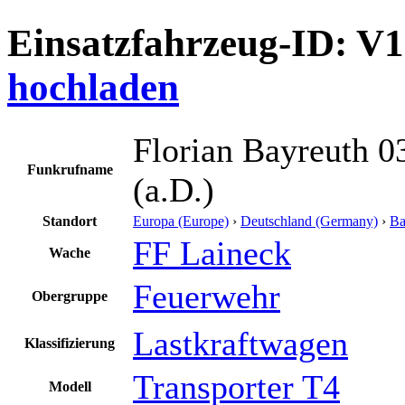
Einsatzfahrzeug-ID: V
hochladen
Florian Bayreuth 0
Funkrufname
(a.D.)
Standort
Europa (Europe)
›
Deutschland (Germany)
›
Ba
FF Laineck
Wache
Feuerwehr
Obergruppe
Lastkraftwagen
Klassifizierung
Transporter T4
Modell