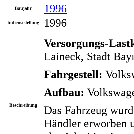
1996
Baujahr
1996
Indienststellung
Versorgungs-Las
Laineck, Stadt Bay
Fahrgestell:
Volksw
Aufbau:
Volkswage
Beschreibung
Das Fahrzeug wurde
Händler erworben u