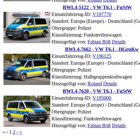
BWL4-5122 - VW T6.1 - FuStW
Einsatzfahrzeug-ID:
V197770
Standort:
Europa (Europe) › Deutschland (G
Obergruppe: Polizei
Klassifizierung: Funkstreifenwagen
Hinzugefügt von:
Fabian Böß
Details
BWL4-7662 - VW T6.1 - HGruKw
Einsatzfahrzeug-ID:
V196125
Standort:
Europa (Europe) › Deutschland (G
Obergruppe: Polizei
Klassifizierung: Halbgruppenkraftwagen
Hinzugefügt von:
Roland
Details
BWL4-7620 - VW T6.1 - FuStW
Einsatzfahrzeug-ID:
V195000
Standort:
Europa (Europe) › Deutschland (G
Obergruppe: Polizei
Klassifizierung: Funkstreifenwagen
Hinzugefügt von:
Fabian Böß
Details
«
‹
1
2
›
»