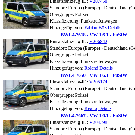
Einsatzfahrzeug-ID:
V207458
Standort:
Europa (Europe) › Deutschland (G
Obergruppe: Polizei
Klassifizierung: Funkstreifenwagen
Hinzugefügt von:
Fabian Böß
Details
BWL4-7618 - VW T6.1 - FuStW
Einsatzfahrzeug-ID:
V206842
Standort:
Europa (Europe) › Deutschland (G
Obergruppe: Polizei
Klassifizierung: Funkstreifenwagen
Hinzugefügt von:
Roland
Details
BWL4-7650 - VW T6.1 - FuStW
Einsatzfahrzeug-ID:
V205174
Standort:
Europa (Europe) › Deutschland (G
Obergruppe: Polizei
Klassifizierung: Funkstreifenwagen
Hinzugefügt von:
Keano
Details
BWL4-7667 - VW T6.1 - FuStW
Einsatzfahrzeug-ID:
V204398
Standort:
Europa (Europe) › Deutschland (G