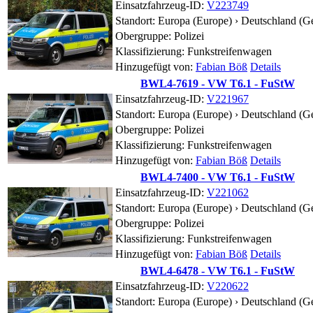
Einsatzfahrzeug-ID:
V223749
Standort:
Europa (Europe) › Deutschland (G
Obergruppe: Polizei
Klassifizierung: Funkstreifenwagen
Hinzugefügt von:
Fabian Böß
Details
BWL4-7619 - VW T6.1 - FuStW
Einsatzfahrzeug-ID:
V221967
Standort:
Europa (Europe) › Deutschland (G
Obergruppe: Polizei
Klassifizierung: Funkstreifenwagen
Hinzugefügt von:
Fabian Böß
Details
BWL4-7400 - VW T6.1 - FuStW
Einsatzfahrzeug-ID:
V221062
Standort:
Europa (Europe) › Deutschland (G
Obergruppe: Polizei
Klassifizierung: Funkstreifenwagen
Hinzugefügt von:
Fabian Böß
Details
BWL4-6478 - VW T6.1 - FuStW
Einsatzfahrzeug-ID:
V220622
Standort:
Europa (Europe) › Deutschland (G