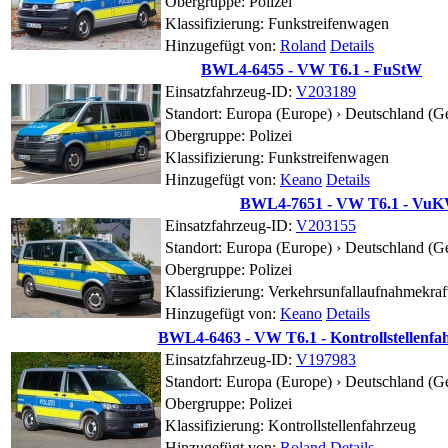
Obergruppe: Polizei
Klassifizierung: Funkstreifenwagen
Hinzugefügt von:
Roland
Details
BWL4-6455 - VW T6.1 - FuStW
Einsatzfahrzeug-ID:
V203189
Standort:
Europa (Europe) › Deutschland (G
Obergruppe: Polizei
Klassifizierung: Funkstreifenwagen
Hinzugefügt von:
Keano
Details
BWL4-7651 - VW T6.1 - Vu
Einsatzfahrzeug-ID:
V203155
Standort:
Europa (Europe) › Deutschland (G
Obergruppe: Polizei
Klassifizierung: Verkehrsunfallaufnahmekra
Hinzugefügt von:
Keano
Details
BWL4-6463 - VW T6.1 - Kontrollstellenfa
Einsatzfahrzeug-ID:
V197983
Standort:
Europa (Europe) › Deutschland (G
Obergruppe: Polizei
Klassifizierung: Kontrollstellenfahrzeug
Hinzugefügt von:
Roland
Details