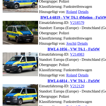
Obergruppe: Polizei
Klassifizierung: Funkstreifenwagen
Hinzugefügt von:
Roland
Details
BWL4-6819 - VW T6.1 4Motion - FuSt
Einsatzfahrzeug-ID:
V218579
Standort:
Europa (Europe) › Deutschland (G
Obergruppe: Polizei
Klassifizierung: Funkstreifenwagen
Hinzugefügt von:
Joschii
Details
BWL4-1056 - VW T6.1 - FuStW
Einsatzfahrzeug-ID:
V214983
Standort:
Europa (Europe) › Deutschland (G
Obergruppe: Polizei
Klassifizierung: Funkstreifenwagen
Hinzugefügt von:
Roland
Details
BWL4-6814 - VW T6.1 - FuStW
Einsatzfahrzeug-ID:
V212129
Standort:
Europa (Europe) › Deutschland (G
Obergruppe: Polizei
Klassifizierung: Funkstreifenwagen