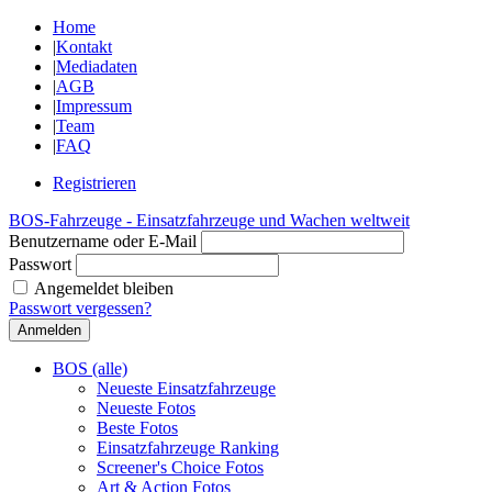
Home
|
Kontakt
|
Mediadaten
|
AGB
|
Impressum
|
Team
|
FAQ
Registrieren
BOS-Fahrzeuge - Einsatzfahrzeuge und Wachen weltweit
Benutzername oder E-Mail
Passwort
Angemeldet bleiben
Passwort vergessen?
BOS (alle)
Neueste Einsatzfahrzeuge
Neueste Fotos
Beste Fotos
Einsatzfahrzeuge Ranking
Screener's Choice Fotos
Art & Action Fotos