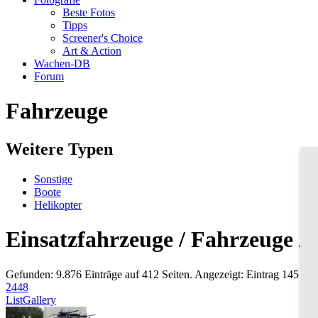
Beste Fotos
Tipps
Screener's Choice
Art & Action
Wachen-DB
Forum
Fahrzeuge
Weitere Typen
Sonstige
Boote
Helikopter
Einsatzfahrzeuge / Fahrzeuge / 
Gefunden: 9.876 Einträge auf 412 Seiten. Angezeigt: Eintrag 145 bis
24
48
List
Gallery