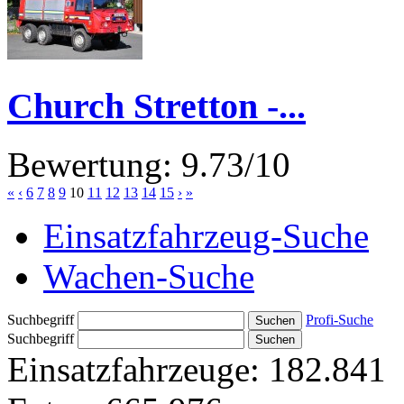
Church Stretton -...
Bewertung: 9.73/10
«
‹
6
7
8
9
10
11
12
13
14
15
›
»
Einsatzfahrzeug-Suche
Wachen-Suche
Suchbegriff
Profi-Suche
Suchbegriff
Einsatzfahrzeuge:
182.841