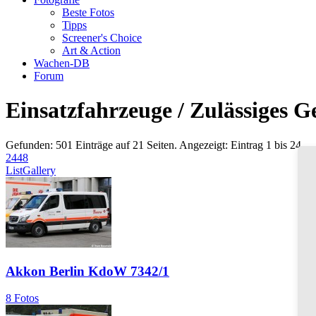
Beste Fotos
Tipps
Screener's Choice
Art & Action
Wachen-DB
Forum
Einsatzfahrzeuge / Zulässiges 
Gefunden: 501 Einträge auf 21 Seiten. Angezeigt: Eintrag 1 bis 24.
24
48
List
Gallery
Akkon Berlin KdoW 7342/1
8 Fotos