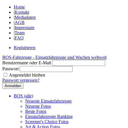
Home
|
Kontakt
|
Mediadaten
|
AGB
|
Impressum
|
Team
|
FAQ
Registrieren
BOS-Fahrzeuge - Einsatzfahrzeuge und Wachen weltweit
Benutzername oder E-Mail
Passwort
Angemeldet bleiben
Passwort vergessen?
BOS (alle)
Neueste Einsatzfahrzeuge
Neueste Fotos
Beste Fotos
Einsatzfahrzeuge Ranking
Screener's Choice Fotos
Art & Action Fotos