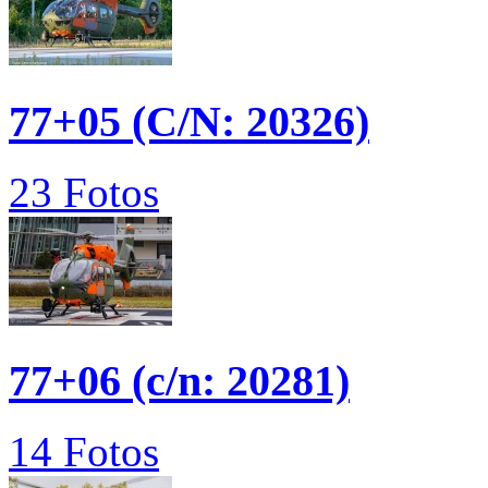
77+05 (C/N: 20326)
23 Fotos
77+06 (c/n: 20281)
14 Fotos