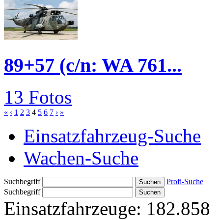
89+57 (c/n: WA 761...
13 Fotos
«
‹
1
2
3
4
5
6
7
›
»
Einsatzfahrzeug-Suche
Wachen-Suche
Suchbegriff
Profi-Suche
Suchbegriff
Einsatzfahrzeuge:
182.858