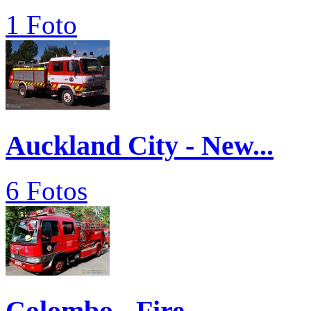
1 Foto
Auckland City - New...
6 Fotos
Colombo - Fire...