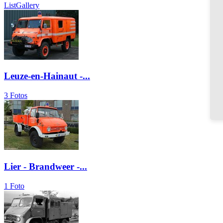
List
Gallery
Leuze-en-Hainaut -...
3 Fotos
Lier - Brandweer -...
1 Foto