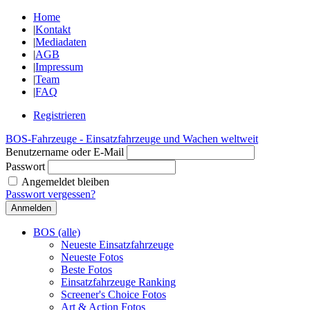
Home
|
Kontakt
|
Mediadaten
|
AGB
|
Impressum
|
Team
|
FAQ
Registrieren
BOS-Fahrzeuge - Einsatzfahrzeuge und Wachen weltweit
Benutzername oder E-Mail
Passwort
Angemeldet bleiben
Passwort vergessen?
BOS (alle)
Neueste Einsatzfahrzeuge
Neueste Fotos
Beste Fotos
Einsatzfahrzeuge Ranking
Screener's Choice Fotos
Art & Action Fotos