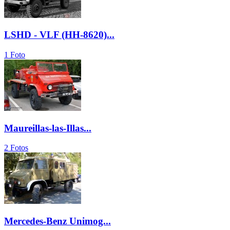
LSHD - VLF (HH-8620)...
1 Foto
Maureillas-las-Illas...
2 Fotos
Mercedes-Benz Unimog...