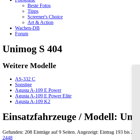
Beste Fotos
Tipps
Screener's Choice
Art & Action
Wachen-DB
Forum
Unimog S 404
Weitere Modelle
AS-332 C
Sonstige
Agusta A-109 E Power
Agusta A-109 E Power Elite
Agusta A-109 K2
Einsatzfahrzeuge / Modell: Uni
Gefunden: 208 Einträge auf 9 Seiten. Angezeigt: Eintrag 193 bis 208.
24
48