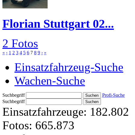
Florian Stuttgart 02...
2 Fotos
«
‹
1
2
3
4
5
6
7
8
9
›
»
Einsatzfahrzeug-Suche
Wachen-Suche
Suchbegriff
Profi-Suche
Suchbegriff
Einsatzfahrzeuge:
182.802
Fotos:
665.873