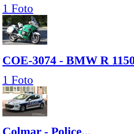
1 Foto
COE-3074 - BMW R 1150.
1 Foto
Colmar - Police...