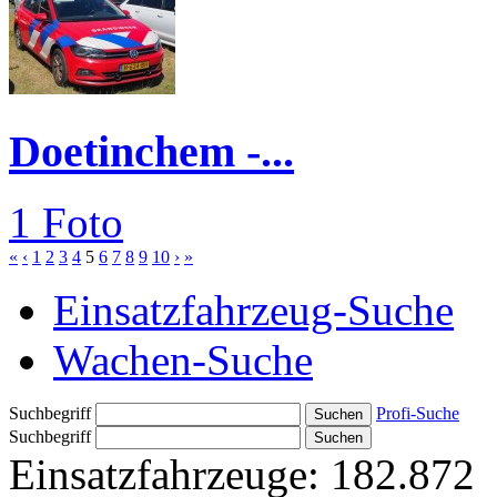
Doetinchem -...
1 Foto
«
‹
1
2
3
4
5
6
7
8
9
10
›
»
Einsatzfahrzeug-Suche
Wachen-Suche
Suchbegriff
Profi-Suche
Suchbegriff
Einsatzfahrzeuge:
182.872