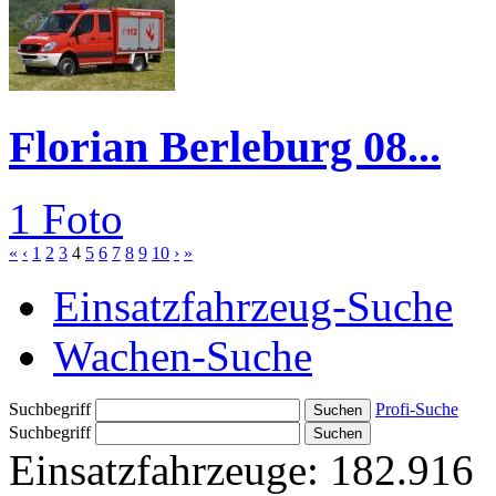
Florian Berleburg 08...
1 Foto
«
‹
1
2
3
4
5
6
7
8
9
10
›
»
Einsatzfahrzeug-Suche
Wachen-Suche
Suchbegriff
Profi-Suche
Suchbegriff
Einsatzfahrzeuge:
182.916