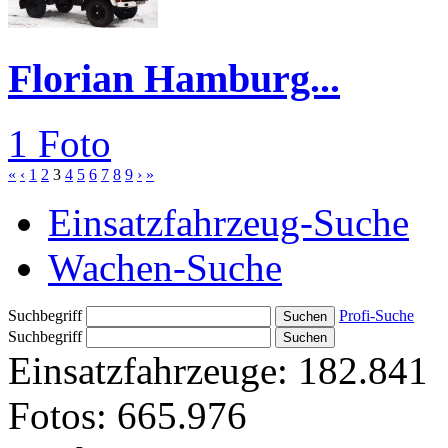
Florian Hamburg...
1 Foto
«
‹
1
2
3
4
5
6
7
8
9
›
»
Einsatzfahrzeug-Suche
Wachen-Suche
Suchbegriff
Profi-Suche
Suchbegriff
Einsatzfahrzeuge:
182.841
Fotos:
665.976