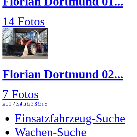
Florian Dortmund 01...
14 Fotos
Florian Dortmund 02...
7 Fotos
«
‹
1
2
3
4
5
6
7
8
9
›
»
Einsatzfahrzeug-Suche
Wachen-Suche