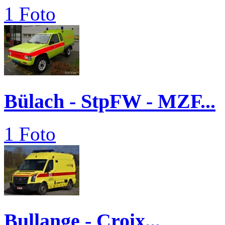
1 Foto
Bülach - StpFW - MZF...
1 Foto
Bullange - Croix...