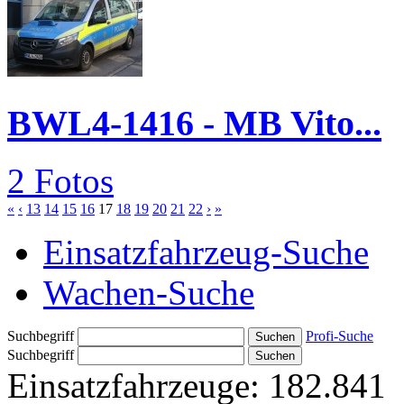
BWL4-1416 - MB Vito...
2 Fotos
«
‹
13
14
15
16
17
18
19
20
21
22
›
»
Einsatzfahrzeug-Suche
Wachen-Suche
Suchbegriff
Profi-Suche
Suchbegriff
Einsatzfahrzeuge:
182.841