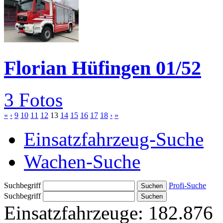
Florian Hüfingen 01/52
3 Fotos
«
‹
9
10
11
12
13
14
15
16
17
18
›
»
Einsatzfahrzeug-Suche
Wachen-Suche
Suchbegriff
Profi-Suche
Suchbegriff
Einsatzfahrzeuge:
182.876