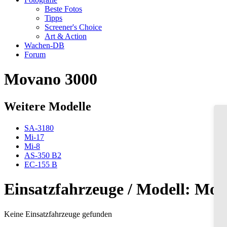
Beste Fotos
Tipps
Screener's Choice
Art & Action
Wachen-DB
Forum
Movano 3000
Weitere Modelle
SA-3180
Mi-17
Mi-8
AS-350 B2
EC-155 B
Einsatzfahrzeuge / Modell: Mo
Keine Einsatzfahrzeuge gefunden