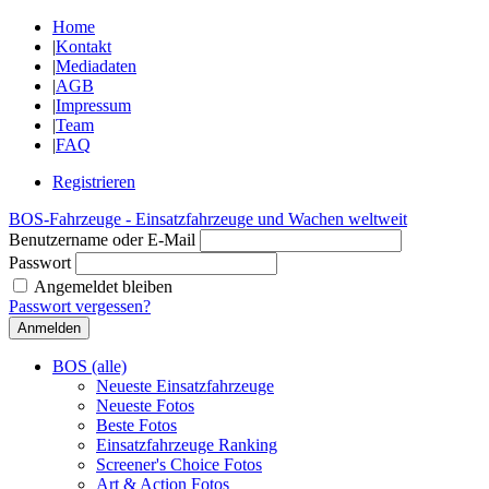
Home
|
Kontakt
|
Mediadaten
|
AGB
|
Impressum
|
Team
|
FAQ
Registrieren
BOS-Fahrzeuge - Einsatzfahrzeuge und Wachen weltweit
Benutzername oder E-Mail
Passwort
Angemeldet bleiben
Passwort vergessen?
BOS (alle)
Neueste Einsatzfahrzeuge
Neueste Fotos
Beste Fotos
Einsatzfahrzeuge Ranking
Screener's Choice Fotos
Art & Action Fotos