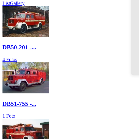
List
Gallery
DB50-201 -...
4 Fotos
DB51-755 -...
1 Foto