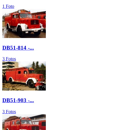
1 Foto
DB51-814 -...
3 Fotos
DB51-903 -...
3 Fotos