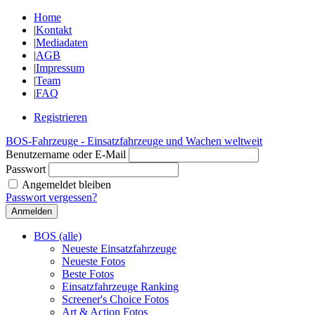
Home
|
Kontakt
|
Mediadaten
|
AGB
|
Impressum
|
Team
|
FAQ
Registrieren
BOS-Fahrzeuge - Einsatzfahrzeuge und Wachen weltweit
Benutzername oder E-Mail
Passwort
Angemeldet bleiben
Passwort vergessen?
BOS (alle)
Neueste Einsatzfahrzeuge
Neueste Fotos
Beste Fotos
Einsatzfahrzeuge Ranking
Screener's Choice Fotos
Art & Action Fotos