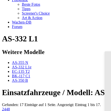
Beste Fotos
Tipps
Screener's Choice
Art & Action
Wachen-DB
Forum
AS-332 L1
Weitere Modelle
AS-355 N
AS-332 L1e
EC-135 T2
BK-117 C1
AS-350 B
Einsatzfahrzeuge / Modell: AS-
Gefunden: 17 Einträge auf 1 Seite. Angezeigt: Eintrag 1 bis 17.
24
48