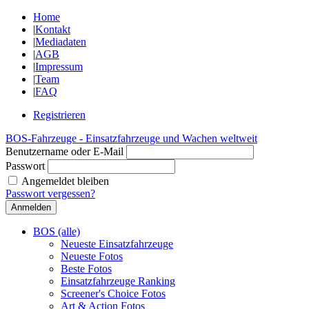
Home
|
Kontakt
|
Mediadaten
|
AGB
|
Impressum
|
Team
|
FAQ
Registrieren
BOS-Fahrzeuge - Einsatzfahrzeuge und Wachen weltweit
Benutzername oder E-Mail
Passwort
Angemeldet bleiben
Passwort vergessen?
BOS (alle)
Neueste Einsatzfahrzeuge
Neueste Fotos
Beste Fotos
Einsatzfahrzeuge Ranking
Screener's Choice Fotos
Art & Action Fotos