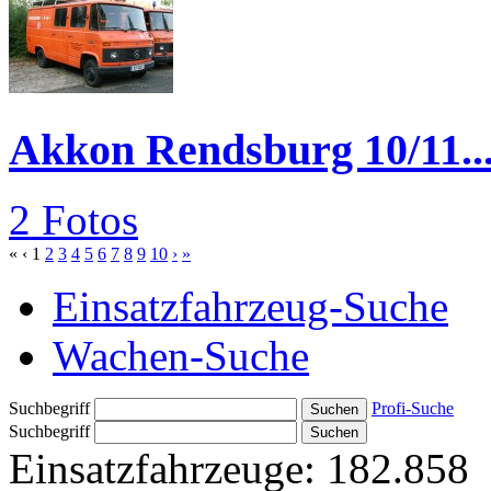
Akkon Rendsburg 10/11..
2 Fotos
«
‹
1
2
3
4
5
6
7
8
9
10
›
»
Einsatzfahrzeug-Suche
Wachen-Suche
Suchbegriff
Profi-Suche
Suchbegriff
Einsatzfahrzeuge:
182.858