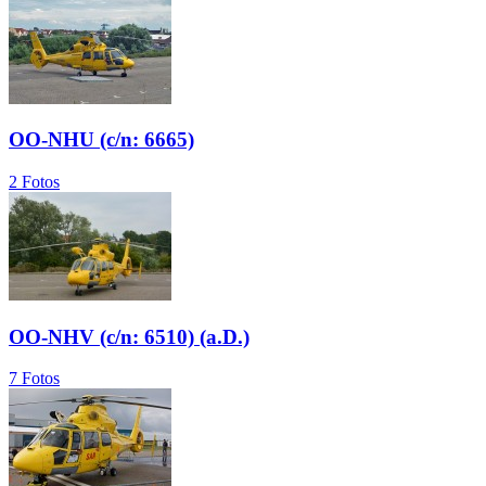
OO-NHU (c/n: 6665)
2 Fotos
OO-NHV (c/n: 6510) (a.D.)
7 Fotos