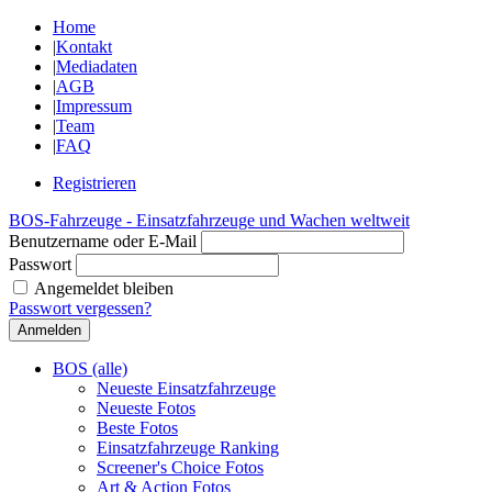
Home
|
Kontakt
|
Mediadaten
|
AGB
|
Impressum
|
Team
|
FAQ
Registrieren
BOS-Fahrzeuge - Einsatzfahrzeuge und Wachen weltweit
Benutzername oder E-Mail
Passwort
Angemeldet bleiben
Passwort vergessen?
BOS (alle)
Neueste Einsatzfahrzeuge
Neueste Fotos
Beste Fotos
Einsatzfahrzeuge Ranking
Screener's Choice Fotos
Art & Action Fotos