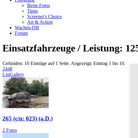
Beste Fotos
Tipps
Screener's Choice
Art & Action
Wachen-DB
Forum
Einsatzfahrzeuge / Leistung: 12
Gefunden: 10 Einträge auf 1 Seite. Angezeigt: Eintrag 1 bis 10.
24
48
List
Gallery
265 (c/n: 023) (a.D.)
2 Fotos