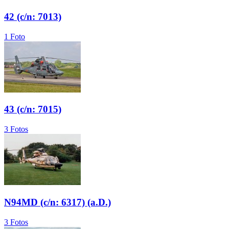
42 (c/n: 7013)
1 Foto
43 (c/n: 7015)
3 Fotos
N94MD (c/n: 6317) (a.D.)
3 Fotos