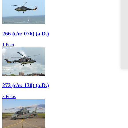
266 (c/n: 076) (a.D.)
1 Foto
273 (c/n: 130) (a.D.)
3 Fotos