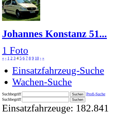
Johannes Konstanz 51...
1 Foto
«
‹
1
2
3
4
5
6
7
8
9
10
›
»
Einsatzfahrzeug-Suche
Wachen-Suche
Suchbegriff
Profi-Suche
Suchbegriff
Einsatzfahrzeuge:
182.841