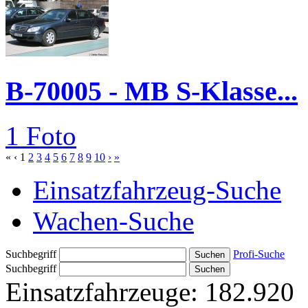
B-70005 - MB S-Klasse...
1 Foto
«
‹
1
2
3
4
5
6
7
8
9
10
›
»
Einsatzfahrzeug-Suche
Wachen-Suche
Suchbegriff
Profi-Suche
Suchbegriff
Einsatzfahrzeuge:
182.920