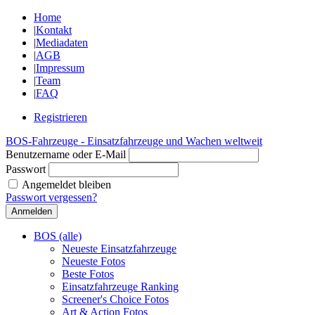
Home
|
Kontakt
|
Mediadaten
|
AGB
|
Impressum
|
Team
|
FAQ
Registrieren
BOS-Fahrzeuge - Einsatzfahrzeuge und Wachen weltweit
Benutzername oder E-Mail
Passwort
Angemeldet bleiben
Passwort vergessen?
BOS (alle)
Neueste Einsatzfahrzeuge
Neueste Fotos
Beste Fotos
Einsatzfahrzeuge Ranking
Screener's Choice Fotos
Art & Action Fotos