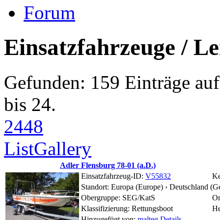
Forum
Einsatzfahrzeuge / Le
Gefunden: 159 Einträge auf 
bis 24.
24
48
List
Gallery
Adler Flensburg 78-01 (a.D.)
Einsatzfahrzeug-ID:
V55832
Ke
Standort:
Europa (Europe) › Deutschland (G
Obergruppe: SEG/KatS
Or
Klassifizierung: Rettungsboot
He
Hinzugefügt von:
malteg
Details