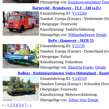
Hinzugefügt von:
Krankenwagenfahrer
Deta
Barneveld - Brandweer - TLF - 240 (a.D.)
Einsatzfahrzeug-ID:
V133284
Standort:
Europa (Europe) › Niederlande (Ne
Obergruppe: Feuerwehr
Klassifizierung: Tanklöschfahrzeug
Hinzugefügt von:
Williamharthoorn
Details
BePo - Hannover - MZB 55
Einsatzfahrzeug-ID:
V25739
Standort:
Europa (Europe) › Deutschland (G
Obergruppe: Polizei
Klassifizierung: Polizeiboot
Hinzugefügt von:
Blaulicht-Franky
Details
Bollnäs - Räddningstjänsten Södra Hälsingland - Bandva
Einsatzfahrzeug-ID:
V145519
Standort:
Europa (Europe) › Schweden (Swe
Obergruppe: Feuerwehr
Klassifizierung: Mehrzweckfahrzeug
Hinzugefügt von:
Tobias Voss
Details
«
‹
1
2
3
4
5
6
7
›
»