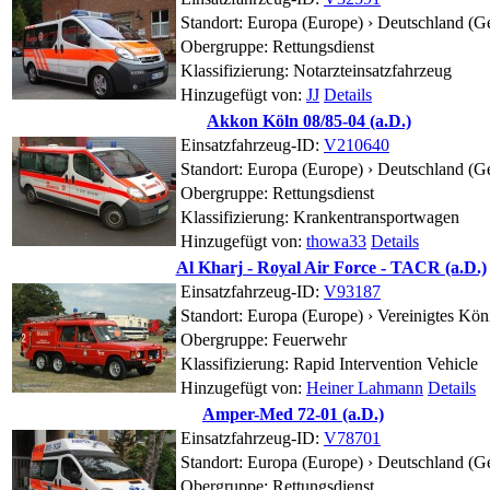
Standort:
Europa (Europe) › Deutschland (G
Obergruppe: Rettungsdienst
Klassifizierung: Notarzteinsatzfahrzeug
Hinzugefügt von:
JJ
Details
Akkon Köln 08/85-04 (a.D.)
Einsatzfahrzeug-ID:
V210640
Standort:
Europa (Europe) › Deutschland (G
Obergruppe: Rettungsdienst
Klassifizierung: Krankentransportwagen
Hinzugefügt von:
thowa33
Details
Al Kharj - Royal Air Force - TACR (a.D.)
Einsatzfahrzeug-ID:
V93187
Standort:
Europa (Europe) › Vereinigtes Kö
Obergruppe: Feuerwehr
Klassifizierung: Rapid Intervention Vehicle
Hinzugefügt von:
Heiner Lahmann
Details
Amper-Med 72-01 (a.D.)
Einsatzfahrzeug-ID:
V78701
Standort:
Europa (Europe) › Deutschland (G
Obergruppe: Rettungsdienst