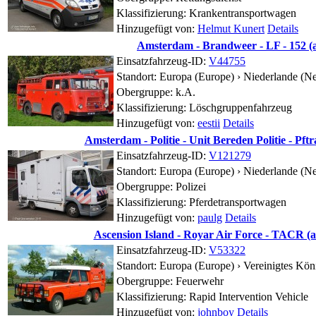
Klassifizierung: Krankentransportwagen
Hinzugefügt von:
Helmut Kunert
Details
Amsterdam - Brandweer - LF - 152 (a
Einsatzfahrzeug-ID:
V44755
Standort:
Europa (Europe) › Niederlande (Ne
Obergruppe:
k.A.
Klassifizierung: Löschgruppenfahrzeug
Hinzugefügt von:
eestii
Details
Amsterdam - Politie - Unit Bereden Politie - Pft
Einsatzfahrzeug-ID:
V121279
Standort:
Europa (Europe) › Niederlande (Ne
Obergruppe: Polizei
Klassifizierung: Pferdetransportwagen
Hinzugefügt von:
paulg
Details
Ascension Island - Royar Air Force - TACR (a
Einsatzfahrzeug-ID:
V53322
Standort:
Europa (Europe) › Vereinigtes Kö
Obergruppe: Feuerwehr
Klassifizierung: Rapid Intervention Vehicle
Hinzugefügt von:
johnboy
Details