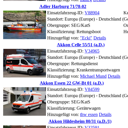
Adler Harburg 71/78-02
Einsatzfahrzeug-ID:
V88904
Ke
Standort:
Europa (Europe) › Deutschland (G
Obergruppe: SEG/KatS
Or
Klassifizierung: Rettungsboot
He
Hinzugefügt von:
"Ecki"
Details
Akkon Celle 55/51 (a.D.)
Einsatzfahrzeug-ID:
V34965
Standort:
Europa (Europe) › Deutschland (G
Obergruppe: Rettungsdienst
Klassifizierung: Krankentransportwagen
Hinzugefügt von:
Michael Mund
Details
Akkon Essen 22 GW-Bt 01 (a.D.)
Einsatzfahrzeug-ID:
V84599
Standort:
Europa (Europe) › Deutschland (G
Obergruppe: SEG/KatS
Klassifizierung: Gerätewagen
Hinzugefügt von:
thw essen
Details
Akkon Hildesheim 80/31 (a.D./1)
Einsatzfahrzeug-ID:
V32591