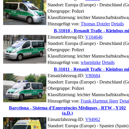
Standort:
Europa (Europe) › Deutschland (G
Obergruppe: Polizei
Klassifizierung: leichter Mannschaftskraftw
Hinzugefügt von:
Thomas Dotzler
Details
B-31010 - Renault Trafic - Kleinbus m
Einsatzfahrzeug-ID:
V104646
Standort:
Europa (Europe) › Deutschland (G
Obergruppe: Polizei
Klassifizierung: leichter Mannschaftskraftw
Hinzugefügt von:
wbarnitzke
Details
B-31011 - Renault Trafic - Kleinbus m
Einsatzfahrzeug-ID:
V80684
Standort:
Europa (Europe) › Deutschland (G
Obergruppe: Polizei
Klassifizierung: leichter Mannschaftskraftw
Hinzugefügt von:
Frank-Hartmut Jäger
Detai
Barcelona - Sistema d'Emergències Mèdiques - RTW - Y102
(a.D.)
Einsatzfahrzeug-ID:
V94962
Standort:
Europa (Europe) › Spanien (Spain) 