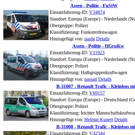
Assen - Politie - FuStW
Einsatzfahrzeug-ID:
V34874
Standort:
Europa (Europe) › Niederlande (Ne
Obergruppe: Polizei
Klassifizierung: Funkstreifenwagen
Hinzugefügt von:
paulg
Details
Assen - Politie - HGruKw
Einsatzfahrzeug-ID:
V11923
Standort:
Europa (Europe) › Niederlande (Ne
Obergruppe: Polizei
Klassifizierung: Halbgruppenkraftwagen
Hinzugefügt von:
passati
Details
B-31007 - Renault Trafic - Kleinbus m
Einsatzfahrzeug-ID:
V69157
Standort:
Europa (Europe) › Deutschland (G
Obergruppe: Polizei
Klassifizierung: leichter Mannschaftskraftw
Hinzugefügt von:
Helmut Kunert
Details
B-31008 - Renault Trafic - Kleinbus m
Einsatzfahrzeug-ID:
V42544