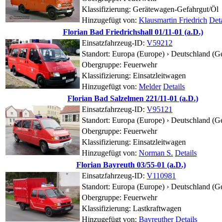
Klassifizierung: Gerätewagen-Gefahrgut/Öl
Hinzugefügt von:
Klausmartin Friedrich
Deta
Florian Bad Friedrichshall 01/11-01 (a.D.)
Einsatzfahrzeug-ID:
V59212
Standort:
Europa (Europe) › Deutschland (
Obergruppe: Feuerwehr
Klassifizierung: Einsatzleitwagen
Hinzugefügt von:
Melder
Details
Florian Bad Salzelmen 221/11-01 (a.D.)
Einsatzfahrzeug-ID:
V95121
Standort:
Europa (Europe) › Deutschland (G
Obergruppe: Feuerwehr
Klassifizierung: Einsatzleitwagen
Hinzugefügt von:
Norman S.
Details
Florian Bayreuth 03/55-01 (a.D.)
Einsatzfahrzeug-ID:
V110981
Standort:
Europa (Europe) › Deutschland (G
Obergruppe: Feuerwehr
Klassifizierung: Lastkraftwagen
Hinzugefügt von:
Bayreuther
Details