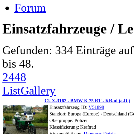
Forum
Einsatzfahrzeuge / Le
Gefunden: 334 Einträge auf
bis 48.
24
48
List
Gallery
CUX-3162 - BMW K 75 RT - KRad (a.D.)
Einsatzfahrzeug-ID:
V51898
Standort:
Europa (Europe) › Deutschland (G
Obergruppe: Polizei
Klassifizierung: Kraftrad
Hinzugefügt von:
Dragonas
Details