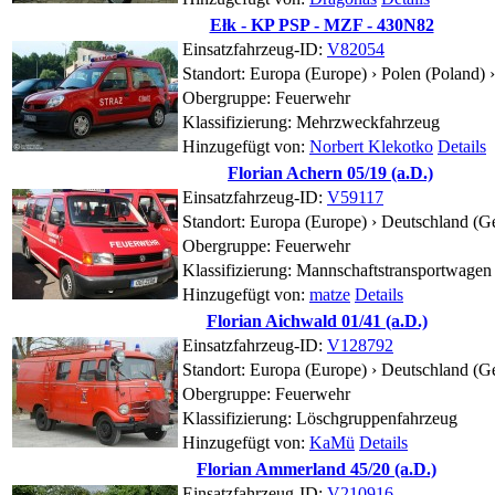
Ełk - KP PSP - MZF - 430N82
Einsatzfahrzeug-ID:
V82054
Standort:
Europa (Europe) › Polen (Poland)
Obergruppe: Feuerwehr
Klassifizierung: Mehrzweckfahrzeug
Hinzugefügt von:
Norbert Klekotko
Details
Florian Achern 05/19 (a.D.)
Einsatzfahrzeug-ID:
V59117
Standort:
Europa (Europe) › Deutschland (
Obergruppe: Feuerwehr
Klassifizierung: Mannschaftstransportwagen
Hinzugefügt von:
matze
Details
Florian Aichwald 01/41 (a.D.)
Einsatzfahrzeug-ID:
V128792
Standort:
Europa (Europe) › Deutschland (
Obergruppe: Feuerwehr
Klassifizierung: Löschgruppenfahrzeug
Hinzugefügt von:
KaMü
Details
Florian Ammerland 45/20 (a.D.)
Einsatzfahrzeug-ID:
V210916