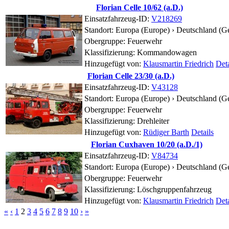
Florian Celle 10/62 (a.D.)
Einsatzfahrzeug-ID:
V218269
Standort:
Europa (Europe) › Deutschland (G
Obergruppe: Feuerwehr
Klassifizierung: Kommandowagen
Hinzugefügt von:
Klausmartin Friedrich
Deta
Florian Celle 23/30 (a.D.)
Einsatzfahrzeug-ID:
V43128
Standort:
Europa (Europe) › Deutschland (G
Obergruppe: Feuerwehr
Klassifizierung: Drehleiter
Hinzugefügt von:
Rüdiger Barth
Details
Florian Cuxhaven 10/20 (a.D./1)
Einsatzfahrzeug-ID:
V84734
Standort:
Europa (Europe) › Deutschland (G
Obergruppe: Feuerwehr
Klassifizierung: Löschgruppenfahrzeug
Hinzugefügt von:
Klausmartin Friedrich
Deta
«
‹
1
2
3
4
5
6
7
8
9
10
›
»