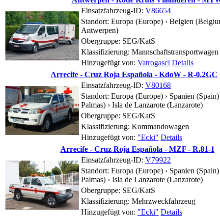
Einsatzfahrzeug-ID:
V86654
Standort:
Europa (Europe) › Belgien (Belgiu
Antwerpen)
Obergruppe: SEG/KatS
Klassifizierung: Mannschaftstransportwagen
Hinzugefügt von:
Vatrogasci
Details
Arrecife - Cruz Roja Española - KdoW - R-0.2GC
Einsatzfahrzeug-ID:
V80168
Standort:
Europa (Europe) › Spanien (Spain) 
Palmas) ›
Isla de Lanzarote (Lanzarote)
Obergruppe: SEG/KatS
Klassifizierung: Kommandowagen
Hinzugefügt von:
"Ecki"
Details
Arrecife - Cruz Roja Española - MZF - R.81-1
Einsatzfahrzeug-ID:
V79922
Standort:
Europa (Europe) › Spanien (Spain) 
Palmas) ›
Isla de Lanzarote (Lanzarote)
Obergruppe: SEG/KatS
Klassifizierung: Mehrzweckfahrzeug
Hinzugefügt von:
"Ecki"
Details