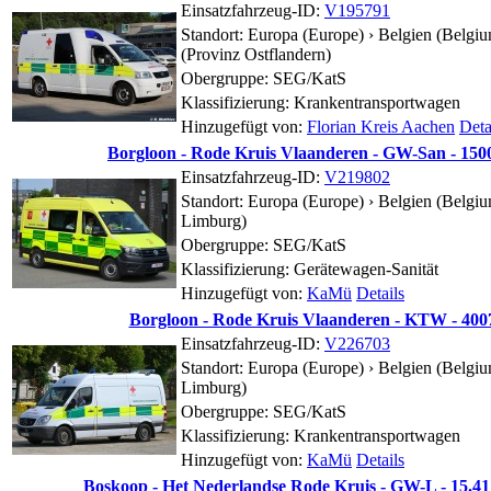
Einsatzfahrzeug-ID:
V195791
Standort:
Europa (Europe) › Belgien (Belgiu
(Provinz Ostflandern)
Obergruppe: SEG/KatS
Klassifizierung: Krankentransportwagen
Hinzugefügt von:
Florian Kreis Aachen
Deta
Borgloon - Rode Kruis Vlaanderen - GW-San - 150
Einsatzfahrzeug-ID:
V219802
Standort:
Europa (Europe) › Belgien (Belgiu
Limburg)
Obergruppe: SEG/KatS
Klassifizierung: Gerätewagen-Sanität
Hinzugefügt von:
KaMü
Details
Borgloon - Rode Kruis Vlaanderen - KTW - 400
Einsatzfahrzeug-ID:
V226703
Standort:
Europa (Europe) › Belgien (Belgiu
Limburg)
Obergruppe: SEG/KatS
Klassifizierung: Krankentransportwagen
Hinzugefügt von:
KaMü
Details
Boskoop - Het Nederlandse Rode Kruis - GW-L - 15.41 