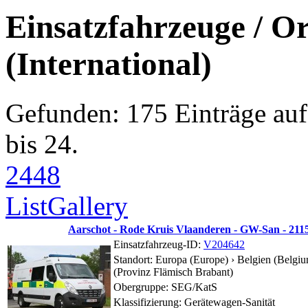
Einsatzfahrzeuge / O
(International)
Gefunden: 175 Einträge auf 
bis 24.
24
48
List
Gallery
Aarschot - Rode Kruis Vlaanderen - GW-San - 211
Einsatzfahrzeug-ID:
V204642
Standort:
Europa (Europe) › Belgien (Belgiu
(Provinz Flämisch Brabant)
Obergruppe: SEG/KatS
Klassifizierung: Gerätewagen-Sanität