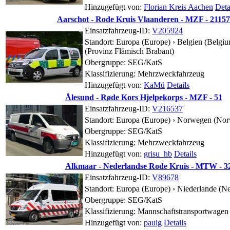
Hinzugefügt von:
Florian Kreis Aachen
Deta
Aarschot - Rode Kruis Vlaanderen - MZF - 21157
Einsatzfahrzeug-ID:
V205924
Standort:
Europa (Europe) › Belgien (Belgiu
(Provinz Flämisch Brabant)
Obergruppe: SEG/KatS
Klassifizierung: Mehrzweckfahrzeug
Hinzugefügt von:
KaMü
Details
Ålesund - Røde Kors Hjelpekorps - MZF - 51
Einsatzfahrzeug-ID:
V216537
Standort:
Europa (Europe) › Norwegen (Norw
Obergruppe: SEG/KatS
Klassifizierung: Mehrzweckfahrzeug
Hinzugefügt von:
grisu_hb
Details
Alkmaar - Nederlandse Rode Kruis - MTW - 3
Einsatzfahrzeug-ID:
V89678
Standort:
Europa (Europe) › Niederlande (Ne
Obergruppe: SEG/KatS
Klassifizierung: Mannschaftstransportwagen
Hinzugefügt von:
paulg
Details