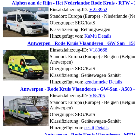
Alphen aan de Rijn - Het Nederlandse Rode Kruis - RTW - 
Einsatzfahrzeug-ID:
V223952
Standort:
Europa (Europe) › Niederlande (Ne
Obergruppe: SEG/KatS
Klassifizierung: Rettungswagen
Hinzugefügt von:
KaMü
Details
Antwerpen - Rode Kruis Vlaanderen - GW-San - 15
Einsatzfahrzeug-ID:
V183668
Standort:
Europa (Europe) › Belgien (Belgiu
Antwerpen)
Obergruppe: SEG/KatS
Klassifizierung: Gerätewagen-Sanität
Hinzugefügt von:
gendarmeke
Details
Antwerpen - Rode Kruis Vlaanderen - GW-San - A503 -
Einsatzfahrzeug-ID:
V68705
Standort:
Europa (Europe) › Belgien (Belgiu
Antwerpen)
Obergruppe: SEG/KatS
Klassifizierung: Gerätewagen-Sanität
Hinzugefügt von:
eestii
Details
Antwerpen - Rode Kruis Vlaanderen - MT