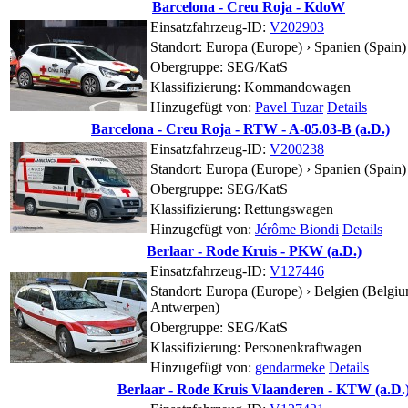
Barcelona - Creu Roja - KdoW
Einsatzfahrzeug-ID:
V202903
Standort:
Europa (Europe) › Spanien (Spain) 
Obergruppe: SEG/KatS
Klassifizierung: Kommandowagen
Hinzugefügt von:
Pavel Tuzar
Details
Barcelona - Creu Roja - RTW - A-05.03-B (a.D.)
Einsatzfahrzeug-ID:
V200238
Standort:
Europa (Europe) › Spanien (Spain) 
Obergruppe: SEG/KatS
Klassifizierung: Rettungswagen
Hinzugefügt von:
Jérôme Biondi
Details
Berlaar - Rode Kruis - PKW (a.D.)
Einsatzfahrzeug-ID:
V127446
Standort:
Europa (Europe) › Belgien (Belgiu
Antwerpen)
Obergruppe: SEG/KatS
Klassifizierung: Personenkraftwagen
Hinzugefügt von:
gendarmeke
Details
Berlaar - Rode Kruis Vlaanderen - KTW (a.D.