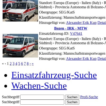
Standort:
Europa (Europe) › Italien (Italy)
Südtirol) ›
Provincia Autonoma di Bolzano-A
Obergruppe: SEG/KatS
Klassifizierung: Mannschaftstransportwagen
Hinzugefügt von:
Alexander Erik Kup
Detai
Bozen - IRK - MTW
Einsatzfahrzeug-ID:
V47641
Standort:
Europa (Europe) › Italien (Italy)
Südtirol) ›
Provincia Autonoma di Bolzano-A
Obergruppe: SEG/KatS
Klassifizierung: Mannschaftstransportwagen
Hinzugefügt von:
Alexander Erik Kup
Detai
«
‹
1
2
3
4
5
6
7
8
›
»
Einsatzfahrzeug-Suche
Wachen-Suche
Suchbegriff
Profi-Suche
Suchbegriff