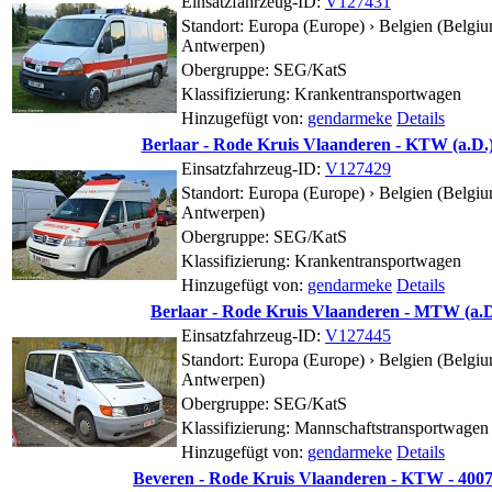
Einsatzfahrzeug-ID:
V127431
Standort:
Europa (Europe) › Belgien (Belgiu
Antwerpen)
Obergruppe: SEG/KatS
Klassifizierung: Krankentransportwagen
Hinzugefügt von:
gendarmeke
Details
Berlaar - Rode Kruis Vlaanderen - KTW (a.D.
Einsatzfahrzeug-ID:
V127429
Standort:
Europa (Europe) › Belgien (Belgiu
Antwerpen)
Obergruppe: SEG/KatS
Klassifizierung: Krankentransportwagen
Hinzugefügt von:
gendarmeke
Details
Berlaar - Rode Kruis Vlaanderen - MTW (a.D
Einsatzfahrzeug-ID:
V127445
Standort:
Europa (Europe) › Belgien (Belgiu
Antwerpen)
Obergruppe: SEG/KatS
Klassifizierung: Mannschaftstransportwagen
Hinzugefügt von:
gendarmeke
Details
Beveren - Rode Kruis Vlaanderen - KTW - 400