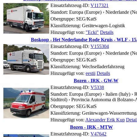
Einsatzfahrzeug-ID:
V117321
Standort:
Europa (Europe) › Niederlande (Ne
Obergruppe: SEG/KatS
Klassifizierung: Gerätewagen-Logistik
Hinzugefügt von:
"Ecki"
Details
Boskoop - Het Nederlandse Rode Kruis - WLF - 15
Einsatzfahrzeug-ID:
V155304
Standort:
Europa (Europe) › Niederlande (Ne
Obergruppe: SEG/KatS
Klassifizierung: Wechselladerfahrzeug
Hinzugefügt von:
eestii
Details
Bozen - IRK - GW-W
Einsatzfahrzeug-ID:
V5338
Standort:
Europa (Europe) › Italien (Italy)
Südtirol) ›
Provincia Autonoma di Bolzano-A
Obergruppe: SEG/KatS
Klassifizierung: Gerätewagen-Wasserrettung
Hinzugefügt von:
Alexander Erik Kup
Detai
Bozen - IRK - MTW
Einsatzfahrzeug-ID:
V47642