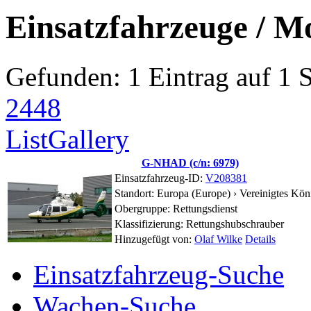
Einsatzfahrzeuge / M
Gefunden: 1 Eintrag auf 1 Se
24
48
List
Gallery
G-NHAD (c/n: 6979)
Einsatzfahrzeug-ID:
V208381
Standort:
Europa (Europe) ›
Vereinigtes Kön
Obergruppe: Rettungsdienst
Klassifizierung: Rettungshubschrauber
Hinzugefügt von:
Olaf Wilke
Details
Einsatzfahrzeug-Suche
Wachen-Suche