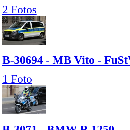
2 Fotos
B-30694 - MB Vito - FuS
1 Foto
B-3071 - BMW R 1250...