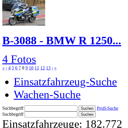
B-3088 - BMW R 1250...
4 Fotos
«
‹
4
5
6
7
8
9
10
11
12
13
›
»
Einsatzfahrzeug-Suche
Wachen-Suche
Suchbegriff
Profi-Suche
Suchbegriff
Einsatzfahrzeuge:
182.772