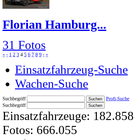
Florian Hamburg...
31 Fotos
«
‹
1
2
3
4
5
6
7
8
9
›
»
Einsatzfahrzeug-Suche
Wachen-Suche
Suchbegriff
Profi-Suche
Suchbegriff
Einsatzfahrzeuge:
182.858
Fotos:
666.055