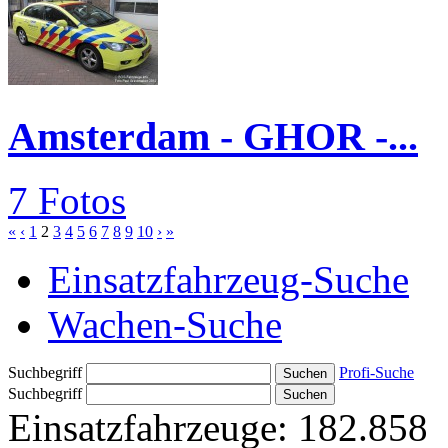
Amsterdam - GHOR -...
7 Fotos
«
‹
1
2
3
4
5
6
7
8
9
10
›
»
Einsatzfahrzeug-Suche
Wachen-Suche
Suchbegriff
Profi-Suche
Suchbegriff
Einsatzfahrzeuge:
182.858