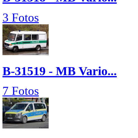
3 Fotos
B-31519 - MB Vario...
7 Fotos