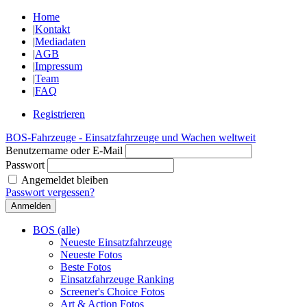
Home
|
Kontakt
|
Mediadaten
|
AGB
|
Impressum
|
Team
|
FAQ
Registrieren
BOS-Fahrzeuge - Einsatzfahrzeuge und Wachen weltweit
Benutzername oder E-Mail
Passwort
Angemeldet bleiben
Passwort vergessen?
BOS (alle)
Neueste Einsatzfahrzeuge
Neueste Fotos
Beste Fotos
Einsatzfahrzeuge Ranking
Screener's Choice Fotos
Art & Action Fotos