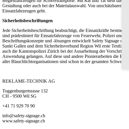
Begleitfahrzeugen für Schwertransporte. Mit Rat und Tat steht das T
Gestaltung oder auch bei der Materialauswahl. Von unschätzbarem We
Einsatzfahrzeugen geht.
Sicherheitsbeschriftungen
Jede Sicherheitsbeschriftung beabsichtigt, die Einsatzkräfte bestmög
sind prädestiniert für Einsatzfahrzeuge von Feuerwehr, Polizei und 
Beschriftungskonzepte und -lösungen entwickelt Safety Signage oft i
Sankt Gallen und dem Sicherheitsverbund Region Wil erste Testfahrzeu
auch die Kantonspolizei Zürich bei der Ausarbeitung der Vorschrifte
Anwendung gelangen. Auf diese und andere Pionierarbeiten die Blauli
aller Blauchlichtorganisationen sind schon in der gesamten Schweiz 
REKLAME-TECHNIK AG
Toggenburgertsrasse 132
CH - 9500 Wil SG
+41 71 929 70 90
info@safety-signage.ch
www.safety-signage.ch