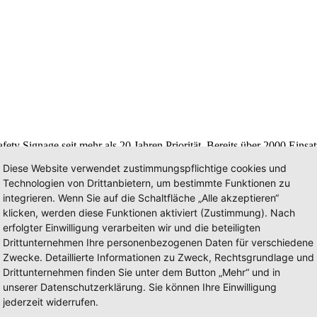
Safety Signage seit mehr als 20 Jahren Priorität. Bereits über 2000 Ei
y Signage mittels Hochleistungsfolien sichtbar. Die Spezialbeklebung 
Diese Website verwendet zustimmungspflichtige cookies und
hr begeben.
Technologien von Drittanbietern, um bestimmte Funktionen zu
integrieren. Wenn Sie auf die Schaltfläche „Alle akzeptieren“
klicken, werden diese Funktionen aktiviert (Zustimmung). Nach
 steht die REKLAME-TECHNIK AG aus Wil im Kanton Sankt Gallen. 
erfolgter Einwilligung verarbeiten wir und die beteiligten
oßformatdruck und Gebäudebeschriftungen. Das 1999 gegründete Unterne
Drittunternehmen Ihre personenbezogenen Daten für verschiedene
nd Private. Je nach Kundenwunsch tritt das Unternehmen als Werbeagen
Zwecke. Detaillierte Informationen zu Zweck, Rechtsgrundlage und
Drittunternehmen finden Sie unter dem Button „Mehr“ und in
unserer Datenschutzerklärung. Sie können Ihre Einwilligung
m in den Bereichen Beratung, Applikation, AVOR, Grafik, Fotografie 
jederzeit widerrufen.
zeuge aller Art – von Feuerwehr, Polizei und Rettungsdienst, aber a