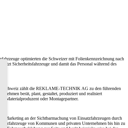
nsatzfahrzeuge optimierten die Schweizer mit Folienkennzeichnung nach
schützt Sicherheitsfahrzeuge und damit das Personal während des
In der Schweiz zählt die REKLAME-TECHNIK AG zu den führenden
hmen berät, plant, gestaltet, produziert und realisiert
tur, Materialproduzent oder Montagepartner.
und Marketing an der Sichtbarmachung von Einsatzfahrzeugen durch
uch Nutzfahrzeuge von Kommunen und privaten Unternehmen bis hin zu