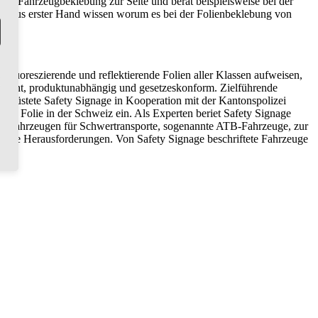
len Fahrzeugbeklebung zur Seite und berät beispielsweise bei der
die aus erster Hand wissen worum es bei der Folienbeklebung von
 fluoreszierende und reflektierende Folien aller Klassen aufweisen,
ngerecht, produktunabhängig und gesetzeskonform. Zielführende
9 rüstete Safety Signage in Kooperation mit der Kantonspolizei
der Folie in der Schweiz ein. Als Experten beriet Safety Signage
gleitfahrzeugen für Schwertransporte, sogenannte ATB-Fahrzeuge, zur
f neue Herausforderungen. Von Safety Signage beschriftete Fahrzeuge
sin.