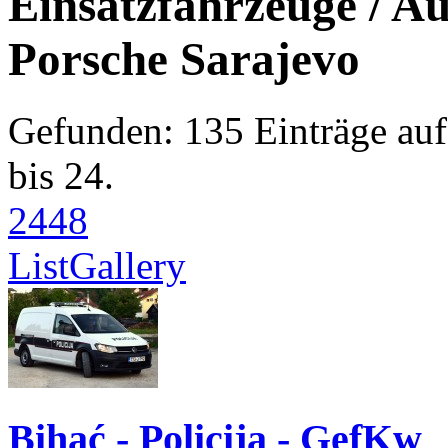
Einsatzfahrzeuge / Au
Porsche Sarajevo
Gefunden: 135 Einträge auf 
bis 24.
24
48
List
Gallery
Bihać - Policija - GefKw