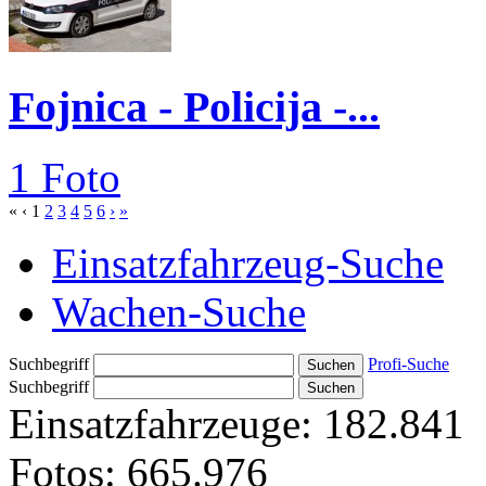
Fojnica - Policija -...
1 Foto
«
‹
1
2
3
4
5
6
›
»
Einsatzfahrzeug-Suche
Wachen-Suche
Suchbegriff
Profi-Suche
Suchbegriff
Einsatzfahrzeuge:
182.841
Fotos:
665.976