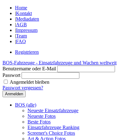
Home
|
Kontakt
|
Mediadaten
|
AGB
|
Impressum
|
Team
|
FAQ
Registrieren
BOS-Fahrzeuge - Einsatzfahrzeuge und Wachen weltweit
Benutzername oder E-Mail
Passwort
Angemeldet bleiben
Passwort vergessen?
BOS (alle)
Neueste Einsatzfahrzeuge
Neueste Fotos
Beste Fotos
Einsatzfahrzeuge Ranking
Screener's Choice Fotos
Art & Action Fotos