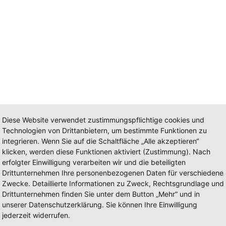
Diese Website verwendet zustimmungspflichtige cookies und
Technologien von Drittanbietern, um bestimmte Funktionen zu
eugbau
integrieren. Wenn Sie auf die Schaltfläche „Alle akzeptieren“
klicken, werden diese Funktionen aktiviert (Zustimmung). Nach
erfolgter Einwilligung verarbeiten wir und die beteiligten
sonders hohe Anforderungen gestellt werden, dann sind individuelle S
Drittunternehmen Ihre personenbezogenen Daten für verschiedene
HW, DRK, Bundeswehr, ASB sowie Polizei eingesetzt und täglich unte
Zwecke. Detaillierte Informationen zu Zweck, Rechtsgrundlage und
ungsfahrzeugen, Fahrzeugen für die Einsatzleitung, Feuerwehrfahrzeug
Drittunternehmen finden Sie unter dem Button „Mehr“ und in
ranchenlösung.
unserer Datenschutzerklärung. Sie können Ihre Einwilligung
jederzeit widerrufen.
h vor Ort!