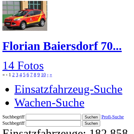
Florian Baiersdorf 70...
14 Fotos
«
‹
1
2
3
4
5
6
7
8
9
10
›
»
Einsatzfahrzeug-Suche
Wachen-Suche
Suchbegriff
Profi-Suche
Suchbegriff
Einsatzfahrzeuge:
182.858