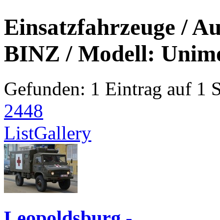
Einsatzfahrzeuge / Au
BINZ / Modell: Unim
Gefunden: 1 Eintrag auf 1 Se
24
48
List
Gallery
Leopoldsburg -...