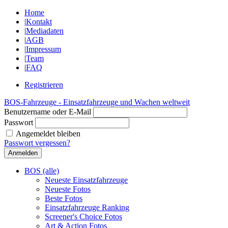
Home
|
Kontakt
|
Mediadaten
|
AGB
|
Impressum
|
Team
|
FAQ
Registrieren
BOS-Fahrzeuge - Einsatzfahrzeuge und Wachen weltweit
Benutzername oder E-Mail
Passwort
Angemeldet bleiben
Passwort vergessen?
BOS (alle)
Neueste Einsatzfahrzeuge
Neueste Fotos
Beste Fotos
Einsatzfahrzeuge Ranking
Screener's Choice Fotos
Art & Action Fotos