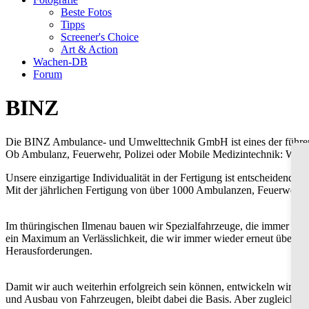
Beste Fotos
Tipps
Screener's Choice
Art & Action
Wachen-DB
Forum
BINZ
Die BINZ Ambulance- und Umwelttechnik GmbH ist eines der führen
Ob Ambulanz, Feuerwehr, Polizei oder Mobile Medizintechnik: Wir ba
Unsere einzigartige Individualität in der Fertigung ist entscheidend f
Mit der jährlichen Fertigung von über 1000 Ambulanzen, Feuerwehr
Im thüringischen Ilmenau bauen wir Spezialfahrzeuge, die immer dann
ein Maximum an Verlässlichkeit, die wir immer wieder erneut überpr
Herausforderungen.
Damit wir auch weiterhin erfolgreich sein können, entwickeln wir un
und Ausbau von Fahrzeugen, bleibt dabei die Basis. Aber zugleich en