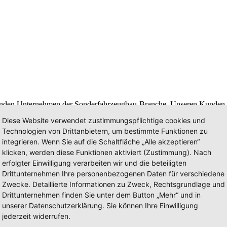
den Unternehmen der Sonderfahrzeugbau-Branche. Unseren Kunden bi
uen innovative Spezialfahrzeuge von höchster Qualität.
Diese Website verwendet zustimmungspflichtige cookies und
ür unseren Erfolg – in Deutschland, in Europa und in der Welt.
Technologien von Drittanbietern, um bestimmte Funktionen zu
- und Behördenfahrzeugen sowie Ausbauten für den medizinischen Dien
integrieren. Wenn Sie auf die Schaltfläche „Alle akzeptieren“
klicken, werden diese Funktionen aktiviert (Zustimmung). Nach
erfolgter Einwilligung verarbeiten wir und die beteiligten
 zum Einsatz kommen, wenn es brenzlig wird. Deshalb steht Sicherheit
Drittunternehmen Ihre personenbezogenen Daten für verschiedene
üfen. Dabei hilft uns u. a. die enge Zusammenarbeit mit der TU Ilmen
Zwecke. Detaillierte Informationen zu Zweck, Rechtsgrundlage und
Drittunternehmen finden Sie unter dem Button „Mehr“ und in
unserer Datenschutzerklärung. Sie können Ihre Einwilligung
s schon heute von dem klassischen Sonderfahrzeugbau hin zu einer Serv
jederzeit widerrufen.
gagieren wir uns offensiv in Geschäftsfeldern, in denen sich für uns 