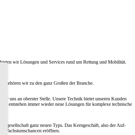
eten wir Lösungen und Services rund um Rettung und Mobilität.
st gehören wir zu den ganz Großen der Branche.
 für uns an oberster Stelle. Unsere Technik bietet unseren Kunden
au. So entstehen immer wieder neue Lösungen für komplexe technische
icegesellschaft ganz neuen Typs. Das Kerngeschäft, also der Auf-
neue Wachstumschancen eröffnen.